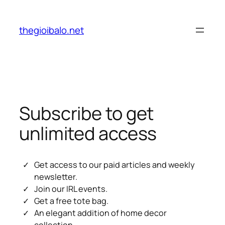
Chuyển
đến
thegioibalo.net
phần
nội
dung
Subscribe to get
unlimited access
Get access to our paid articles and weekly
newsletter.
Join our IRL events.
Get a free tote bag.
An elegant addition of home decor