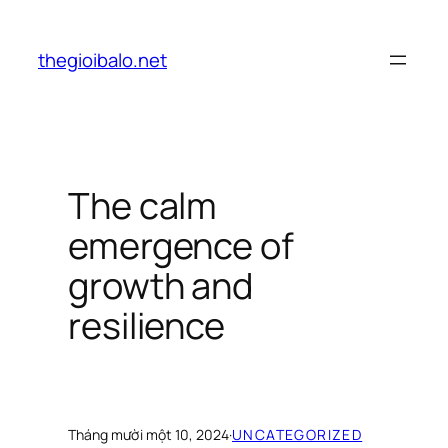
Chuyển
đến
thegioibalo.net
phần
nội
dung
The calm
emergence of
growth and
resilience
Tháng mười một 10, 2024
·
UNCATEGORIZED